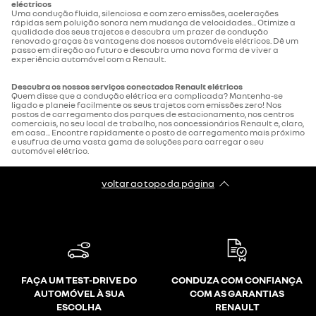
eléctricos
Uma condução fluida, silenciosa e com zero emissões, acelerações
rápidas sem poluição sonora nem mudança de velocidades... Otimize a
qualidade dos seus trajetos e descubra um prazer de condução
renovado graças às vantagens dos nossos automóveis elétricos. Dê um
passo em direção ao futuro e descubra uma nova forma de viver a
experiência automóvel com a Renault.
Descubra os nossos serviços conectados Renault elétricos
Quem disse que a condução elétrica era complicada? Mantenha-se
ligado e planeie facilmente os seus trajetos com emissões zero! Nos
postos de carregamento dos parques de estacionamento, nos centros
comerciais, no seu local de trabalho, nos concessionários Renault e, claro,
em casa... Encontre rapidamente o posto de carregamento mais próximo
e usufrua de uma vasta gama de soluções para carregar o seu
automóvel elétrico.
voltar ao topo da página
FAÇA UM TEST-DRIVE DO
CONDUZA COM CONFIANÇA
AUTOMÓVEL À SUA
COM AS GARANTIAS
ESCOLHA
RENAULT