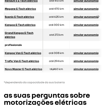
Renault 5 E-Tech elétrico
até 410 km
simular autonomia
Megane E-Tech elétrico
até 470 km
simular autonomia
Scenic E-Tech elétrico
até 625 km
simular autonomia
Kangoo E-Tech elé
trico
até 300 km
simular autonomia
Grand Kangoo E-Tech
até 272 km
simular autonomia
elétrico
profissionais
Kangoo Van E-Tech elétrico
até 308 km
simular autonomia
Trafic Van E-Tech elétrico
até 294 km
simular autonomia
Novo Master E-Tech elétrico
té 460 km
simular autonomia
*dependendo da capacidade da sua bateria
as suas perguntas sobre
motorizações elétricas