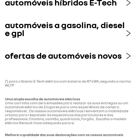
automóveis híbridos E-Tech
automóveis a gasolina, diesel
e gpl
ofertas de automóveis novos
(¹) para o Scenic E-Tech elétrico com bateria de 87 kWh, segundo a norma
WLTP
Uma ampla escolha de automóveis elétricos
Uma carrinha com zero emissões para realizar as suas entregas ou um
automóvel elétrico de 2 lugares para uma experiência de compra
responsável... Os nossos automóveis elétricos reinventam a mobilidade
urbana para responder às expetativas dos particulares e dos
profissionais. Citadino, camião, quadriciclo, furgão... Escolha o modelo
elétrico Renault mais adequado para si.
Melhore a qualidade das suas deslocações com os nossos automóveis