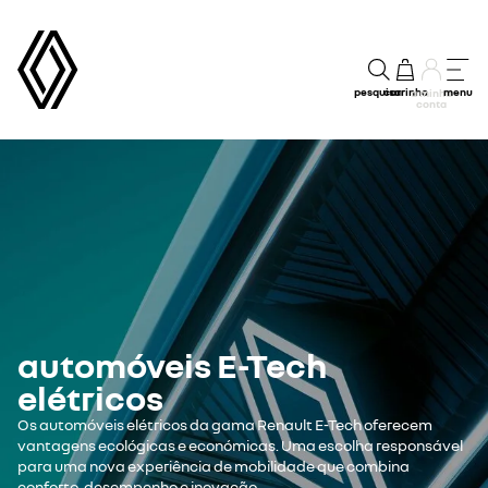
pesquisar
carrinho
menu
a minha
conta
automóveis E-Tech
elétricos
Os automóveis elétricos da gama Renault E-Tech oferecem
vantagens ecológicas e económicas. Uma escolha responsável
para uma nova experiência de mobilidade que combina
conforto, desempenho e inovação.