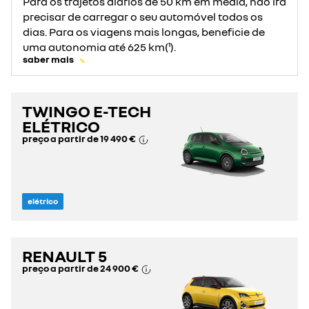
Para os trajetos diários de 50 km em média, não irá
precisar de carregar o seu automóvel todos os
dias. Para os viagens mais longas, beneficie de
uma autonomia até 625 km(¹).
saber mais
TWINGO E-TECH
ELÉTRICO
preço a partir de
19 490 €
elétrico
RENAULT 5
preço a partir de
24 900 €