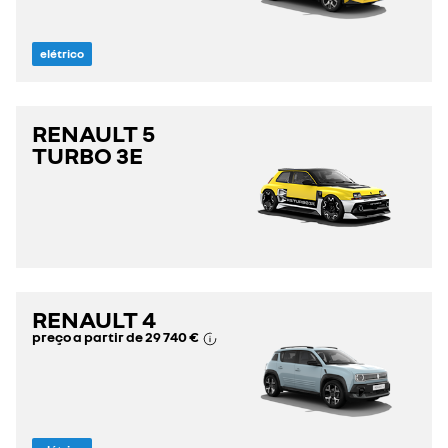
elétrico
RENAULT 5
TURBO 3E
RENAULT 4
preço a partir de
29 740 €