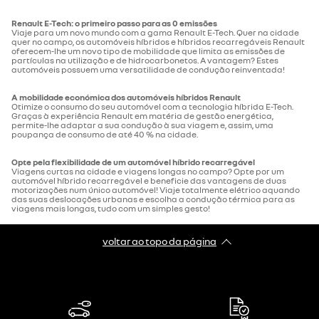
Renault E-Tech: o primeiro passo para as 0 emissões
Viaje para um novo mundo com a gama Renault E-Tech. Quer na cidade
quer no campo, os automóveis híbridos e híbridos recarregáveis Renault
oferecem-lhe um novo tipo de mobilidade que limita as emissões de
partículas na utilização e de hidrocarbonetos. A vantagem? Estes
automóveis possuem uma versatilidade de condução reinventada!
A mobilidade económica dos automóveis híbridos Renault
Otimize o consumo do seu automóvel com a tecnologia híbrida E-Tech.
Graças à experiência Renault em matéria de gestão energética,
permite-lhe adaptar a sua condução à sua viagem e, assim, uma
poupança de consumo de até 40 % na cidade.
Opte pela flexibilidade de um automóvel híbrido recarregável
Viagens curtas na cidade e viagens longas no campo? Opte por um
automóvel híbrido recarregável e beneficie das vantagens de duas
motorizações num único automóvel! Viaje totalmente elétrico aquando
das suas deslocações urbanas e escolha a condução térmica para as
viagens mais longas, tudo com um simples gesto!
voltar ao topo da página