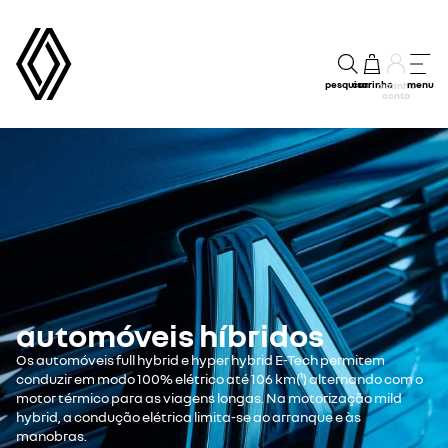
pesquisar
carrinho
menu
a minha
conta
automóveis híbridos
Os automóveis full hybrid e hyper hybrid E-Tech permitem
conduzir em modo 100% elétrico até 106 km(¹) alternando com o
motor térmico para as viagens longas. Na motorização mild
hybrid, a condução elétrica limita-se ao arranque e às
manobras.