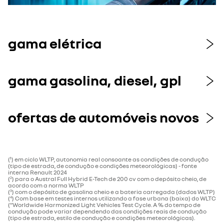
gama elétrica
gama gasolina, diesel, gpl
ofertas de automóveis novos
(¹) em ciclo WLTP, autonomia real consoante as condições de condução
(tipo de estrada, de condução e condições meteorológicas) - fonte
interna Renault 2024
(
) para o Austral Full Hybrid E-Tech de 200 cv com o depósito cheio, de
2
acordo com a norma WLTP
(
) com o depósito de gasolina cheio e a bateria carregada (dados WLTP)​
3
(
) Com base em testes internos utilizando a fase urbana (baixa) do WLTC
4
(“Worldwide Harmonized Light Vehicles Test Cycle. A % do tempo de
condução pode variar dependendo das condições reais de condução
(tipo de estrada, estilo de condução e condições meteorológicas).