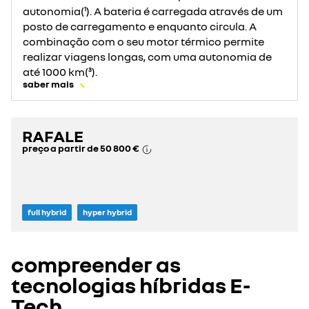
autonomia(¹). A bateria é carregada através de um
posto de carregamento e enquanto circula. A
combinação com o seu motor térmico permite
realizar viagens longas, com uma autonomia de
até 1000 km(³).
saber mais
RAFALE
preço a partir de
50 800 €
full hybrid
hyper hybrid
compreender as
tecnologias híbridas E-
Tech