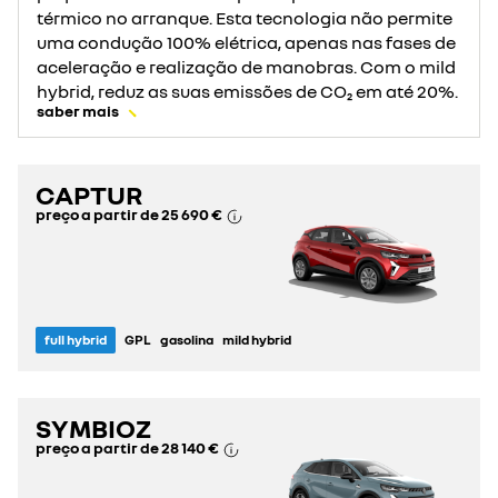
térmico no arranque. Esta tecnologia não permite
uma condução 100% elétrica, apenas nas fases de
aceleração e realização de manobras. Com o mild
hybrid, reduz as suas emissões de CO₂ em até 20%.
saber mais
CAPTUR
preço a partir de
25 690 €
full hybrid
GPL
gasolina
mild hybrid
SYMBIOZ
preço a partir de
28 140 €