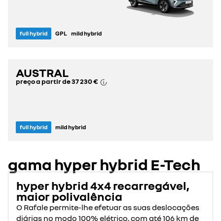
full hybrid
GPL
mild hybrid
AUSTRAL
preço a partir de
37 230 €
full hybrid
mild hybrid
gama hyper hybrid E-Tech
hyper hybrid 4x4 recarregável,
maior polivalência
O Rafale permite-lhe efetuar as suas deslocações
diárias no modo 100% elétrico, com até 106 km de