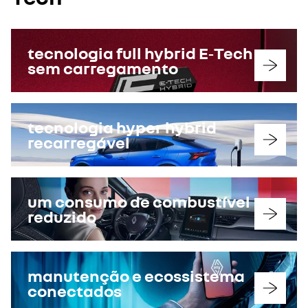
tecnologia full hybrid E‑Tech
sem carregamento
tecnologia hyper hybrid
recarregável
um consumo de combustível
reduzido
manutenção e ecossistema
conectados