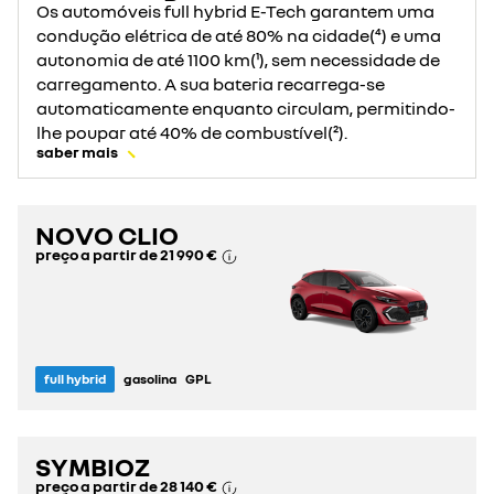
Os automóveis full hybrid E-Tech garantem uma
condução elétrica de até 80% na cidade(⁴) e uma
autonomia de até 1100 km(¹), sem necessidade de
carregamento. A sua bateria recarrega-se
automaticamente enquanto circulam, permitindo-
lhe poupar até 40% de combustível(²).
saber mais
NOVO CLIO
preço a partir de
21 990 €
full hybrid
gasolina
GPL
SYMBIOZ
preço a partir de
28 140 €