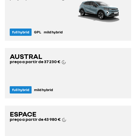
full hybrid
GPL
mild hybrid
AUSTRAL
preço a partir de
37 230 €
full hybrid
mild hybrid
ESPACE
preço a partir de
43 980 €