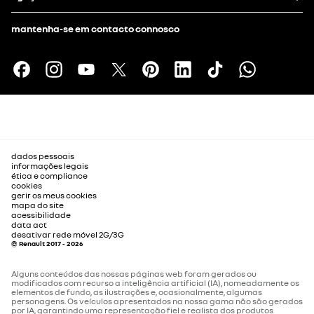
mantenha-se em contacto connosco
dados pessoais
informações legais
ética e compliance
cookies
gerir os meus cookies
mapa do site
acessibilidade
data act
desativar rede móvel 2G/3G
© Renault 2017 - 2026
Alguns conteúdos das nossas páginas web foram gerados ou
modificados com recurso a inteligência artificial (IA), nomeadamente os
elementos de fundo, as ilustrações e, ocasionalmente, algumas
personagens. Os veículos apresentados na nossa gama não são gerados
por IA, garantindo uma representação fiel e realista dos produtos