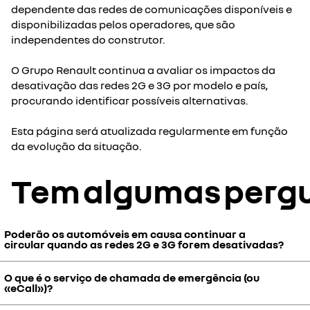
dependente das redes de comunicações disponíveis e
disponibilizadas pelos operadores, que são
independentes do construtor.
O Grupo Renault continua a avaliar os impactos da
desativação das redes 2G e 3G por modelo e país,
procurando identificar possíveis alternativas.
Esta página será atualizada regularmente em função
da evolução da situação.
Tem algumas perg
Poderão os automóveis em causa continuar a
circular quando as redes 2G e 3G forem desativadas?
O que é o serviço de chamada de emergência (ou
Sim. A desativação das redes 2G e 3G não afeta a capacidade de
«eCall»)?
circulação do automóvel nem a respetiva conformidade
regulamentar em vigor aquando da sua comercialização, podendo