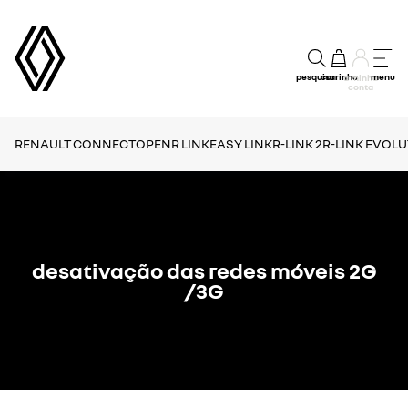
pesquisar
carrinho
menu
a minha
conta
RENAULT CONNECT
OPENR LINK
EASY LINK
R-LINK 2
R-LINK EVOL
desativação das redes móveis 2G
/3G