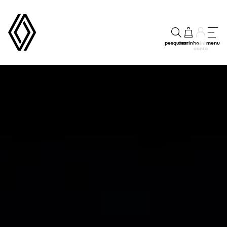
pesquisar
carrinho
menu
a minha
conta