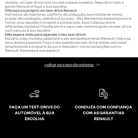
realizar um test-drive com um dos nossos modelos. Descubra toda a
gama Renault e faça a sua escolha.
Ofereça a si próprio um test-drive Renault
Harmonia de interiores, conforto de utilização, suavidade do motor,
prazer de condução, aderência ao piso… São elementos essenciais para
tomar uma decisão tranquila e ponderada. Está indeciso entre
diferentes modelos? Confie em si e oiça o seu instinto após um test-drive
num veículo à sua escolha.
Não espere mais para agendar o seu test-drive!
Escolha o seu modelo, selecione o seu estabelecimento Renault, insira os
seus dados pessoais. Faça o seu pedido de test-drive online com total
simplicidade e prepare-se para descobrir novas sensações com a
Renault. Estamos à sua espera!
voltar ao topo da página
FAÇA UM TEST-DRIVE DO
CONDUZA COM CONFIANÇA
AUTOMÓVEL À SUA
COM AS GARANTIAS
ESCOLHA
RENAULT