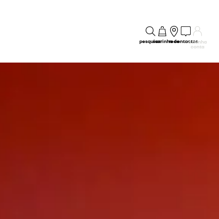
pesquisar
carrinho
rede
contactos
a minha
conta