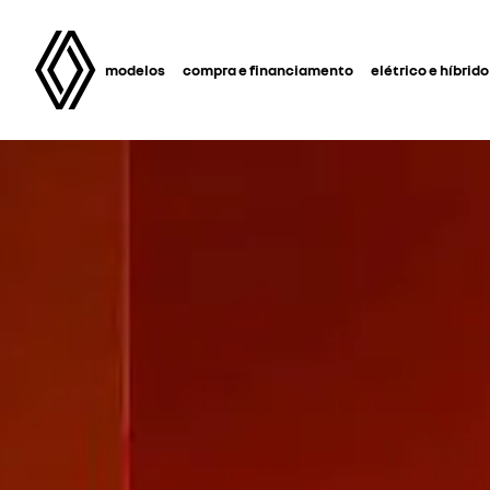
modelos
compra e financiamento
elétrico e híbrido