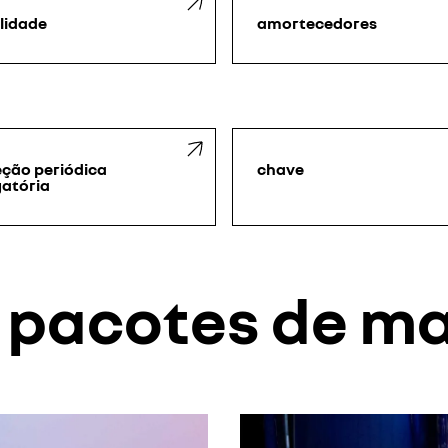
ilidade
amortecedores
eção periódica
chave
gatória
s pacotes de m