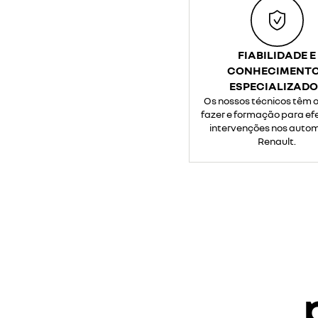
FIABILIDADE E
CONHECIMENT
ESPECIALIZAD
Os nossos técnicos têm o
fazer e formação para ef
intervenções nos auto
Renault.