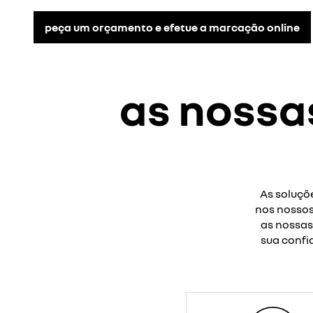
peça um orçamento e efetue a marcação online
as nossas
As soluçõ
nos nossos
as nossas
sua confi