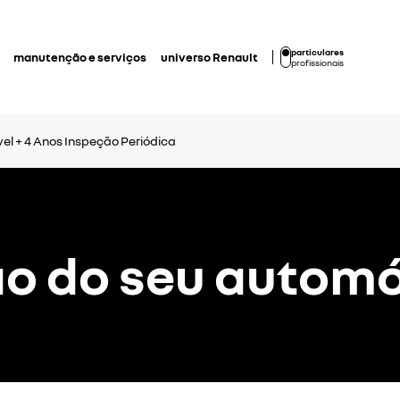
particulares
manutenção e serviços
universo Renault
profissionais
l + 4 Anos
Inspeção Periódica
 do seu automó