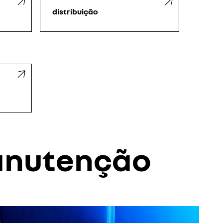
distribuição
anutenção