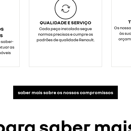
QUALIDADE E SERVIÇO
Os nosso
OS
Cada peça instalada segue
às su
normas precisas e cumpre os
OS
orçam
padrões de qualidade Renault.
 saber-
etuar as
móveis
saber mais sobre os nossos compromissos
para saber mai