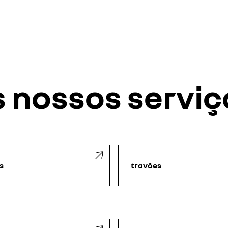
s nossos serviç
s
travões