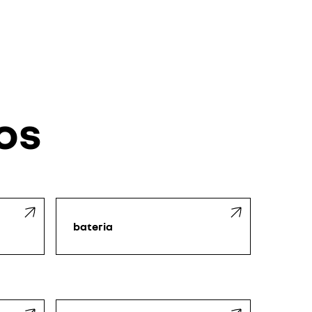
os
bateria