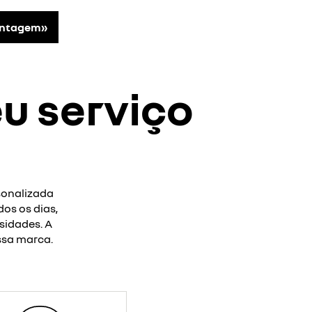
antagem»
eu serviço
sonalizada
os os dias,
sidades. A
ssa marca.