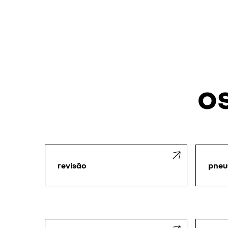
o
revisão
pneu