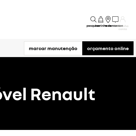
pesquisar
carrinho
rede
contactos
a minha
conta
marcar manutenção
orçamento online
vel Renault