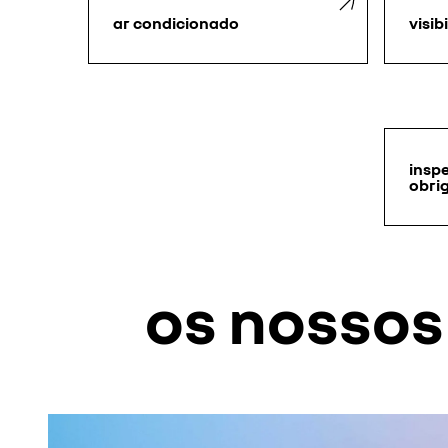
ar condicionado
visib
insp
obri
os nosso