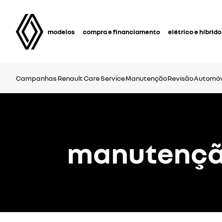
modelos
compra e financiamento
elétrico e híbrido
Campanhas
Renault Care Service
Manutenção
Revisão
Automóve
manutenção