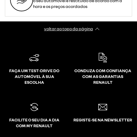
o seu automóvel é restituído de acordo com a
hora e os preços acordados
voltar ao topo da página
FAÇA UM TEST-DRIVE DO
CONDUZA COM CONFIANÇA
AUTOMÓVEL À SUA
COM AS GARANTIAS
ESCOLHA
RENAULT
FACILITE O SEU DIA A DIA
REGISTE-SE NA NEWSLETTER
COM MY RENAULT