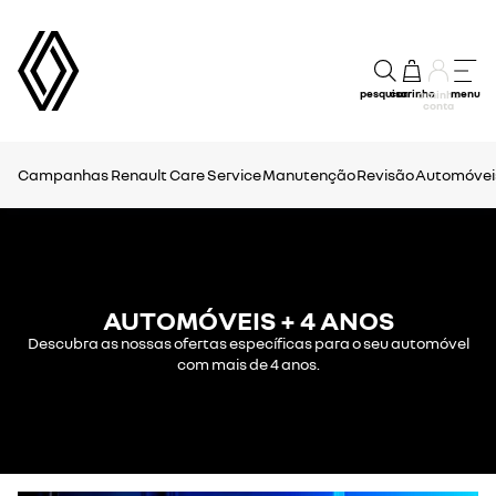
pesquisar
carrinho
menu
a minha
conta
Campanhas
Renault Care Service
Manutenção
Revisão
Automóveis
AUTOMÓVEIS + 4 ANOS
Descubra as nossas ofertas específicas para o seu automóvel
com mais de 4 anos.