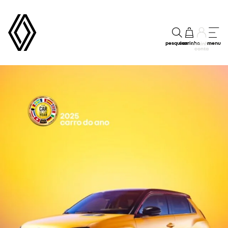
pesquisar
carrinho
menu
a minha
conta