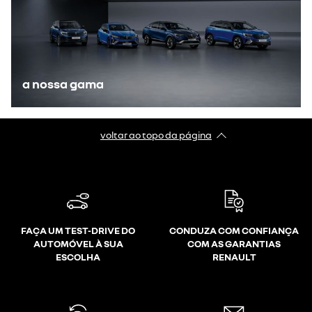
a nossa gama
voltar ao topo da página
FAÇA UM TEST-DRIVE DO
CONDUZA COM CONFIANÇA
AUTOMÓVEL À SUA
COM AS GARANTIAS
ESCOLHA
RENAULT