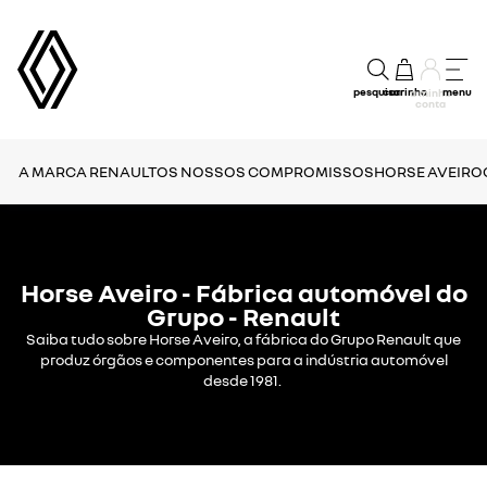
pesquisar
carrinho
menu
a minha
conta
A MARCA RENAULT
OS NOSSOS COMPROMISSOS
HORSE AVEIRO
Horse Aveiro - Fábrica automóvel do
Grupo - Renault
Saiba tudo sobre Horse Aveiro, a fábrica do Grupo Renault que
produz órgãos e componentes para a indústria automóvel
desde 1981.