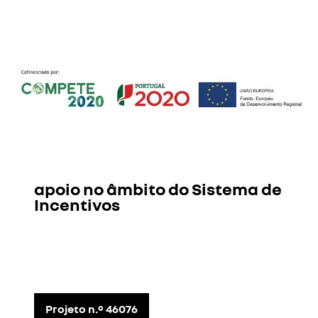
motores híbridos.
2023
: A 1 de julho, a fábrica de
Aveiro passa a integrar a entidade
Cavalo.
apoio no âmbito do Sistema de
Incentivos
Projeto n.º 46076