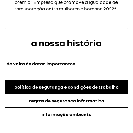
prémio “Empresa que promove a igualdade de
remuneração entre mulheres e homens 2022”.
a nossa história
de volta às datas importantes
1981
: criação da fábrica de Cacia.
1996
: início da atividade de
política de segurança e condições de trabalho
construtores fora do grupo Renault
e obtenção da certificação ISO
regras de segurança informática
9002.
1999
: subsidiarização da fábrica.
informação ambiente
2000
: Certificação ISO 14001
concedida.
2001
: concentração das atividades