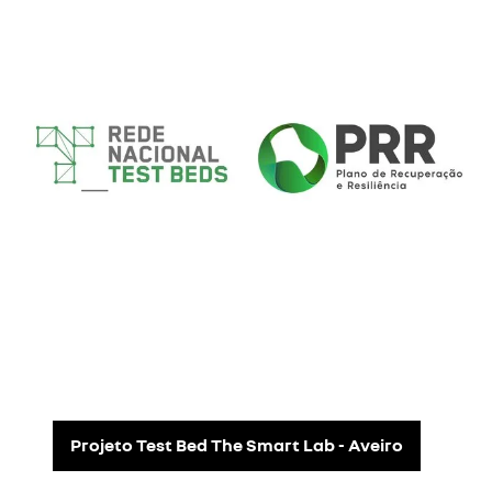
Cacia, 6,5 milhões de caixas de
velocidades produzidas.
2014
: aumento da capacidade de
peças H5 e novos projetos (eixos
balanceadores M9T Gen4 e
carcaças de distribuição H4).
2016
: visita do Primeiro-Ministro
português e assinatura do Acordo
de Competitividade.
2018
: Projeto T4 Gearbox
anunciado durante a visita do
Primeiro Ministro.
2019
: preparação do novo projeto
de Gearbox JT4 (JX22).
2020
: início da produção da caixa
de câmbio JX22.
2021
: Cacia celebra 40 anos e bate
recordes de produção com a nova
caixa de velocidades JX22 (JT4).
Projeto Test Bed The Smart Lab - Aveiro
2022
: Cessão da Caixa Eletrônica
de Potência que alimenta nossos