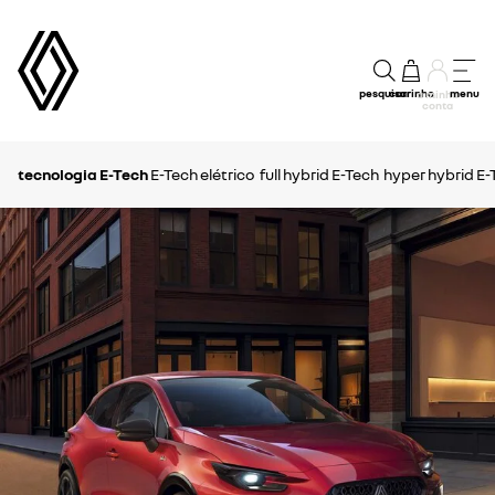
pesquisar
carrinho
menu
a minha
conta
tecnologia E-Tech
E-Tech elétrico
full hybrid E-Tech
hyper hybrid E-