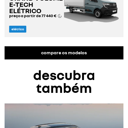
E-TECH
ELÉTRICO
preço a partir de
77 440 €
elétrico
compare os modelos
descubra
também