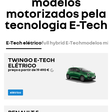
modelos
motorizados
pela
tecnologia E-Tech
E-Tech elétrico
full hybrid E-Tech
modelos mild
TWINGO E-TECH
ELÉTRICO
preço a partir de
19 490 €
elétrico