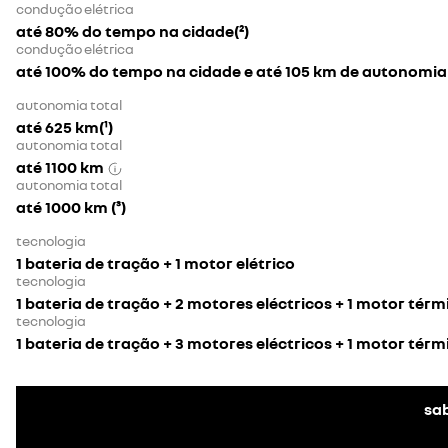
condução elétrica
até 80% do tempo na cidade(²)
condução elétrica
até 100% do tempo na cidade e até 105 km de autonomi
autonomia total
até 625 km(¹)
autonomia total
até 1100 km
autonomia total
até 1000 km (³)
tecnologia
1 bateria de tração + 1 motor elétrico
tecnologia
1 bateria de tração + 2 motores eléctricos + 1 motor tér
tecnologia
1 bateria de tração + 3 motores eléctricos + 1 motor tér
sa