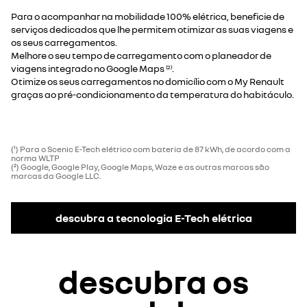
Para o acompanhar na mobilidade 100% elétrica, beneficie de
serviços dedicados que lhe permitem otimizar as suas viagens e
os seus carregamentos.
Melhore o seu tempo de carregamento com o planeador de
viagens integrado no Google Maps
.
(2)
Otimize os seus carregamentos no domicílio com o My Renault
graças ao pré-condicionamento da temperatura do habitáculo.
(¹) Para o Scenic E-Tech elétrico com bateria de 87 kWh, de acordo com a
norma WLTP
(²) Google, Google Play, Google Maps, Waze e as outras marcas são
marcas da Google LLC.
descubra a tecnologia E-Tech elétrica
descubra os