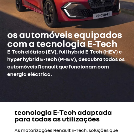
os automóveis equipados
com a tecnologia E-Tech
E-Tech elétrico (EV), full hybrid E-Tech (HEV) e
hyper hybrid E-Tech (PHEV), descubra todos os
automóveis Renault que funcionam com
energia eléctrica.
tecnologia E-Tech adaptada
O Youtube está desativado. Autorize o depósito de cookies
para todas as utilizações
sociais para aceder ao conteúdo. (CTA - Permitir)
recusar todos
As motorizações Renault E-Tech, soluções que