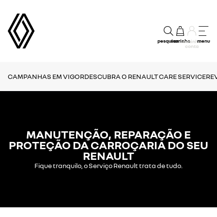
pesquisar
carrinho
menu
a minha
conta
CAMPANHAS EM VIGOR
DESCUBRA O RENAULT CARE SERVICE
RE
MANUTENÇÃO, REPARAÇÃO E
PROTEÇÃO DA CARROÇARIA DO SEU
RENAULT
Fique tranquilo, o Serviço Renault trata de tudo.