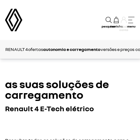
pesquisar
carrinho
menu
a minha
conta
RENAULT 4
ofertas
autonomia e carregamento
versões e preços
ca
as suas soluções de
carregamento
Renault 4 E-Tech elétrico