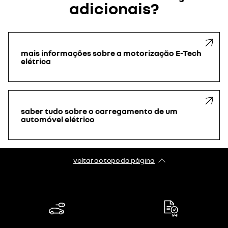
monofásico ou 11 kW CA trifásico. Os cabos adequados são os de
adicionais?
tipo 2 ou Flexicharger - no caso de uma tomada doméstica
reforçada.
mais informações sobre a motorização E-Tech
elétrica
saber tudo sobre o carregamento de um
automóvel elétrico
voltar ao topo da página