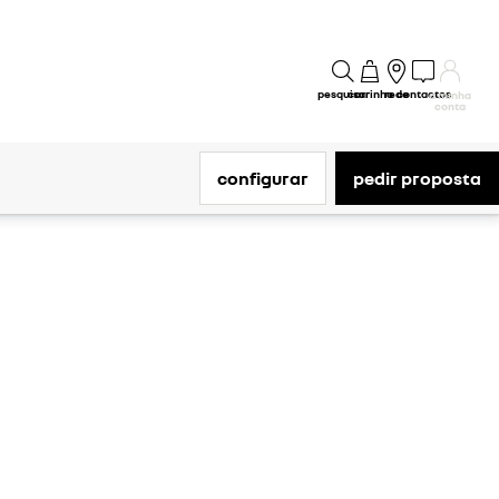
pesquisar
carrinho
rede
contactos
a minha
conta
configurar
pedir proposta