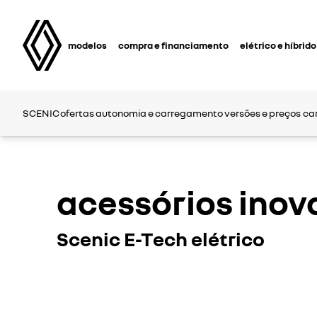
modelos
compra e financiamento
elétrico e híbrido
SCENIC
ofertas
autonomia e carregamento
versões e preços
ca
acessórios inov
Scenic E-Tech elétrico