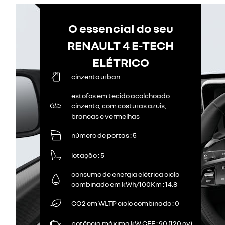
O essencial do seu
RENAULT 4 E-TECH
ELÉTRICO
cinzento urban
estofos em tecido acolchoado
cinzento, com costuras azuis,
brancas e vermelhas
número de portas
5
lotação
5
consumo de energia elétrica ciclo
combinado em kWh/100Km
14.8
CO2 em WLTP ciclo combinado
0
potência máxima kW CEE
90 (120 cv)