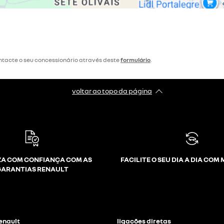
ntacte o seu concessionário através deste
formulário
.
voltar ao topo da página
A COM CONFIANÇA COM AS
FACILITE O SEU DIA A DIA COM
GARANTIAS RENAULT
Renault
ligações diretas