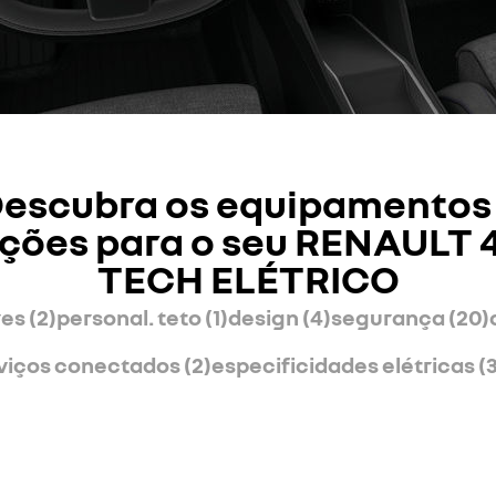
escubra os equipamentos
ções para o seu RENAULT 4
TECH ELÉTRICO
es (2)
personal. teto (1)
design (4)
segurança (20)
viços conectados (2)
especificidades elétricas (3