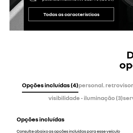
Todas as características
D
op
Opções incluídas (4)
personal. retrovisor
visibilidade - iluminação (3)
ser
Opções incluídas
Consulte abaixo as opções incluídas para esse veículo