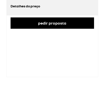
Detalhes do preço
preço de catálogo sem impostos
25 618 €
Taxa de IVA
23%
Valor do IVA
4961 €
preço de catálogo com impostos
31 510 €
pedir proposta