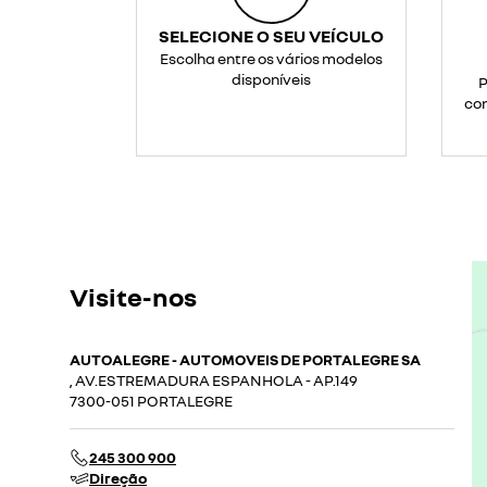
uma
tomada
doméstica
SELECIONE O SEU VEÍCULO
normal).
<br>Ideal
Escolha entre os vários modelos
para
ligar
disponíveis
P
equipamentos
como
con
bicicleta
elétrica,
trotineta,
churrasqueira
ou
qualquer
outro
dispositivo
durante
as
suas
viagens
ou
atividades
ao
ar
Visite-nos
livre.
</p>
AUTOALEGRE - AUTOMOVEIS DE PORTALEGRE SA
, AV.ESTREMADURA ESPANHOLA - AP.149
7300-051 PORTALEGRE
245 300 900
Direção