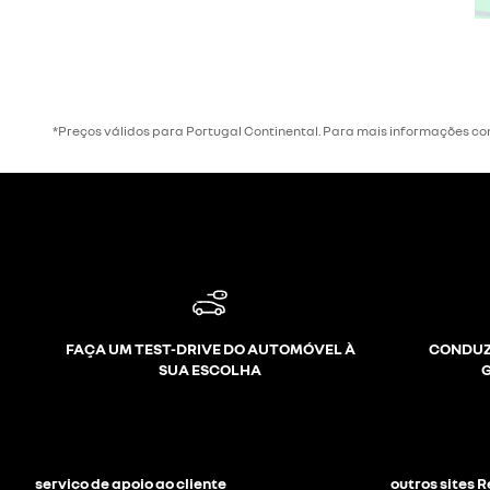
*Preços válidos para Portugal Continental. Para mais informações co
FAÇA UM TEST-DRIVE DO AUTOMÓVEL À
CONDUZ
SUA ESCOLHA
serviço de apoio ao cliente
outros sites 