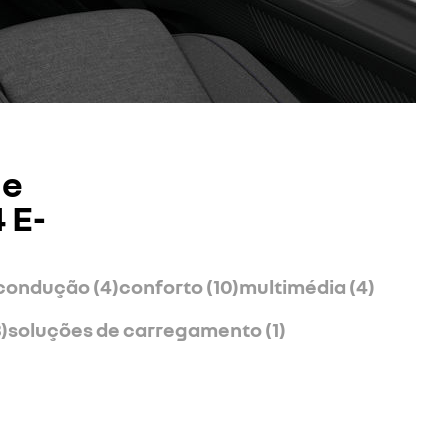
 e
 E-
condução (4)
conforto (10)
multimédia (4)
)
soluções de carregamento (1)