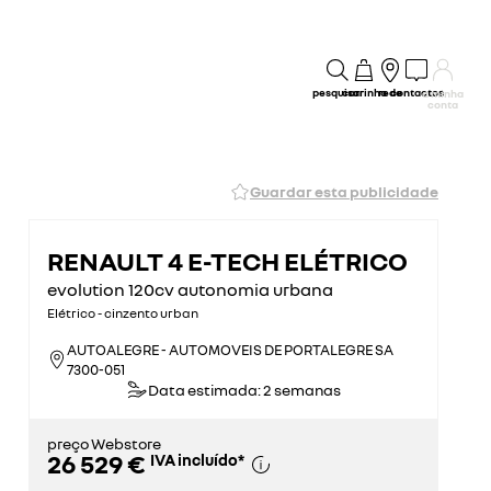
pesquisar
carrinho
rede
contactos
a minha
conta
Guardar esta publicidade
RENAULT 4 E-TECH ELÉTRICO
evolution 120cv autonomia urbana
Elétrico - cinzento urban
AUTOALEGRE - AUTOMOVEIS DE PORTALEGRE SA
7300-051
Data estimada: 2 semanas
preço Webstore
26 529 €
IVA incluído
*