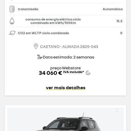
transmissão
Automática
consumo de energia elétrica ciclo
15.5
combinado em kWh/100Km
CO2 em WLTP ciclo combinado
0
CAETANO - ALMADA 2825-043
Data estimada: 2 semanas
preço Webstore
34 060 €
IVA incluído
*
ver mais detalhes