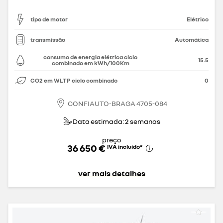
tipo de motor
Elétrico
transmissão
Automática
consumo de energia elétrica ciclo
15.5
combinado em kWh/100Km
CO2 em WLTP ciclo combinado
0
CONFIAUTO-BRAGA 4705-084
Data estimada: 2 semanas
preço
36 650 €
IVA incluído
*
ver mais detalhes