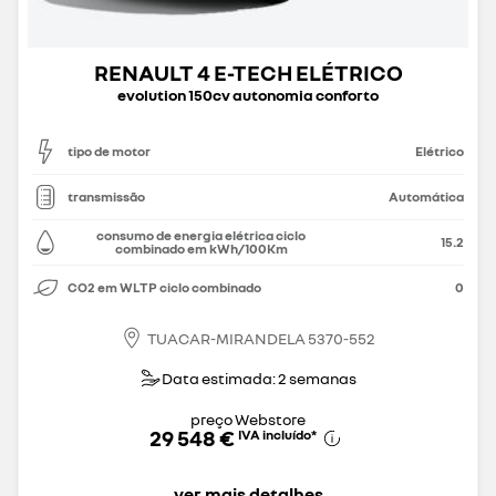
RENAULT 4 E-TECH ELÉTRICO
evolution 150cv autonomia conforto
tipo de motor
Elétrico
transmissão
Automática
consumo de energia elétrica ciclo
15.2
combinado em kWh/100Km
CO2 em WLTP ciclo combinado
0
TUACAR-MIRANDELA 5370-552
Data estimada: 2 semanas
preço Webstore
29 548 €
IVA incluído
*
ver mais detalhes