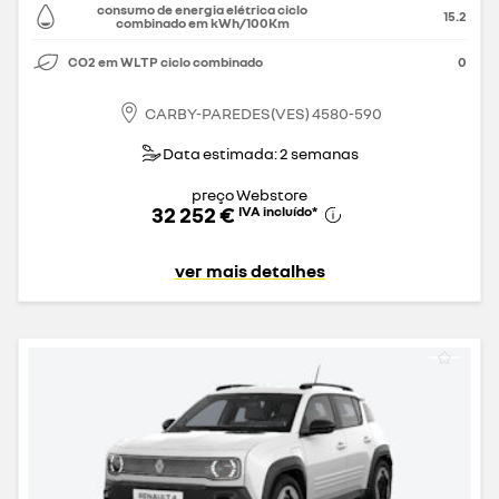
consumo de energia elétrica ciclo
15.2
combinado em kWh/100Km
CO2 em WLTP ciclo combinado
0
CARBY-PAREDES(VES) 4580-590
Data estimada: 2 semanas
preço Webstore
32 252 €
IVA incluído
*
ver mais detalhes