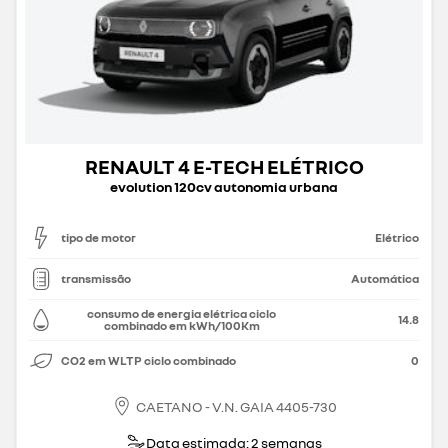
RENAULT 4 E-TECH ELÉTRICO
evolution 120cv autonomia urbana
tipo de motor
Elétrico
transmissão
Automática
consumo de energia elétrica ciclo
14.8
combinado em kWh/100Km
CO2 em WLTP ciclo combinado
0
CAETANO - V.N. GAIA 4405-730
Data estimada: 2 semanas