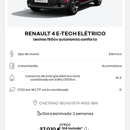
RENAULT 4 E-TECH ELÉTRICO
techno 150cv autonomia conforto
tipo de motor
Elétrico
transmissão
Automática
consumo de energia elétrica ciclo
15.5
combinado em kWh/100Km
CO2 em WLTP ciclo combinado
0
CAETANO-BOAVISTA 4150-384
Data estimada: 2 semanas
preço
37 010 €
IVA incluído
*