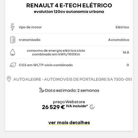
RENAULT 4 E-TECH ELÉTRICO
evolution 120cv autonomia urbana
tipo de motor
Elétrico
transmissão
Automática
consumo de energia elétrica ciclo
14.8
combinado em kWh/100Km
CO2 em WLTP ciclo combinado
0
AUTOALEGRE - AUTOMOVEIS DE PORTALEGRE SA 7300-051
Data estimada: 2 semanas
preço Webstore
26 529 €
IVA incluído
*
ver mais detalhes