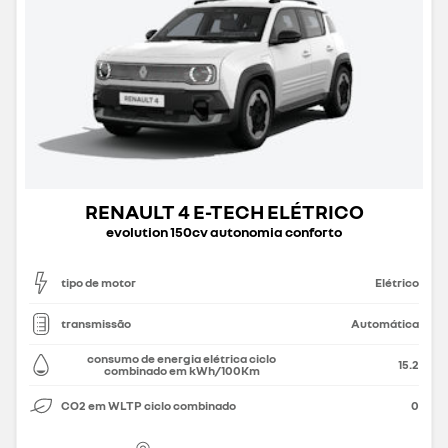
RENAULT 4 E-TECH ELÉTRICO
evolution 150cv autonomia conforto
tipo de motor
Elétrico
transmissão
Automática
consumo de energia elétrica ciclo
15.2
combinado em kWh/100Km
CO2 em WLTP ciclo combinado
0