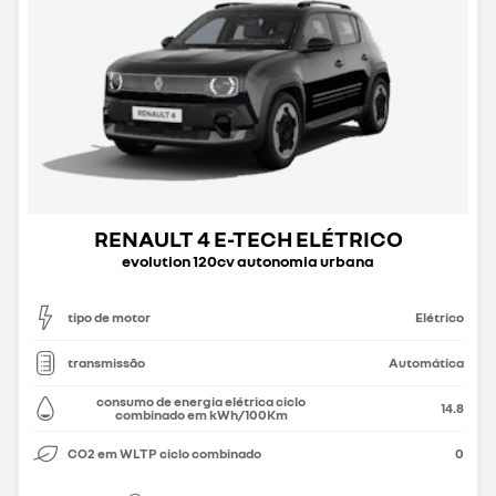
RENAULT 4 E-TECH ELÉTRICO
evolution 120cv autonomia urbana
tipo de motor
Elétrico
transmissão
Automática
consumo de energia elétrica ciclo
14.8
combinado em kWh/100Km
CO2 em WLTP ciclo combinado
0