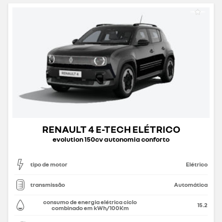
RENAULT 4 E-TECH ELÉTRICO
evolution 150cv autonomia conforto
tipo de motor
Elétrico
transmissão
Automática
consumo de energia elétrica ciclo
15.2
combinado em kWh/100Km