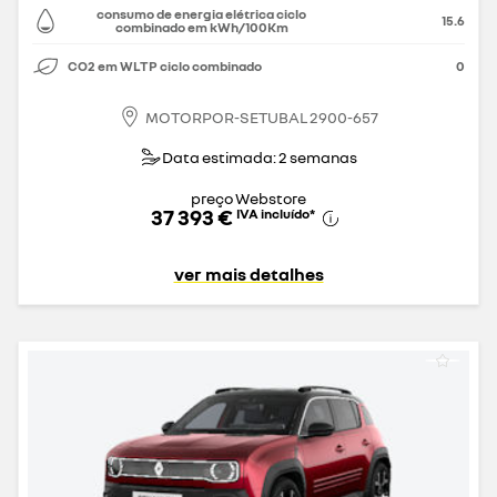
consumo de energia elétrica ciclo
15.6
combinado em kWh/100Km
CO2 em WLTP ciclo combinado
0
MOTORPOR-SETUBAL 2900-657
Data estimada: 2 semanas
preço Webstore
37 393 €
IVA incluído
*
ver mais detalhes