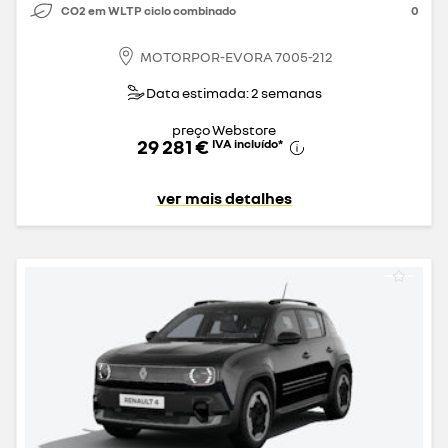
CO2 em WLTP ciclo combinado
0
MOTORPOR-EVORA 7005-212
Data estimada: 2 semanas
preço Webstore
29 281 €
IVA incluído
*
ver mais detalhes