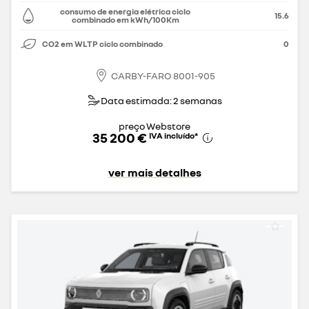
consumo de energia elétrica ciclo
15.6
combinado em kWh/100Km
CO2 em WLTP ciclo combinado
0
CARBY-FARO 8001-905
Data estimada: 2 semanas
preço Webstore
35 200 €
IVA incluído
*
ver mais detalhes