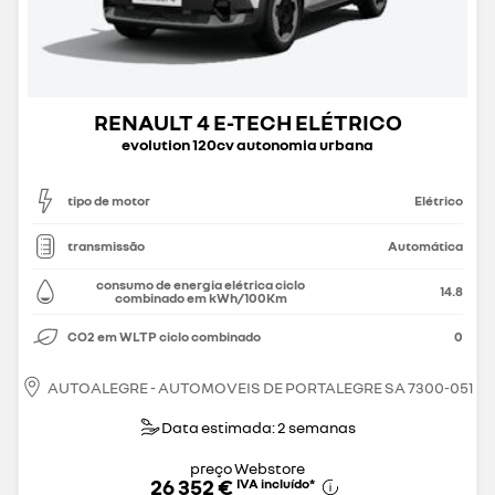
RENAULT 4 E-TECH ELÉTRICO
evolution 120cv autonomia urbana
tipo de motor
Elétrico
transmissão
Automática
consumo de energia elétrica ciclo
14.8
combinado em kWh/100Km
CO2 em WLTP ciclo combinado
0
AUTOALEGRE - AUTOMOVEIS DE PORTALEGRE SA 7300-051
Data estimada: 2 semanas
preço Webstore
26 352 €
IVA incluído
*