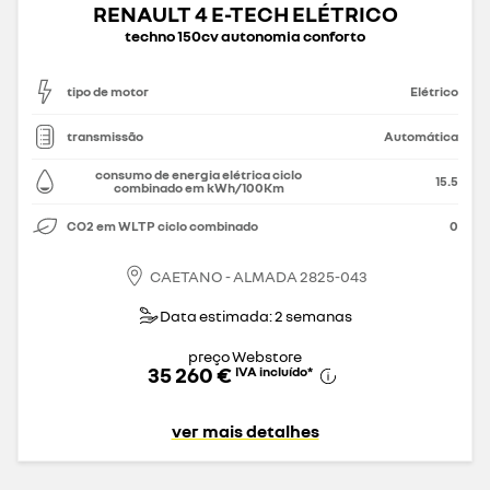
RENAULT 4 E-TECH ELÉTRICO
techno 150cv autonomia conforto
tipo de motor
Elétrico
transmissão
Automática
consumo de energia elétrica ciclo
15.5
combinado em kWh/100Km
CO2 em WLTP ciclo combinado
0
CAETANO - ALMADA 2825-043
Data estimada: 2 semanas
preço Webstore
35 260 €
IVA incluído
*
ver mais detalhes