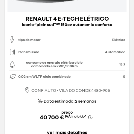
RENAULT 4 E-TECH ELÉTRICO
iconic “plein sud™” 150cv autonomia conforto
tipo de motor
Elétrico
transmissão
Automática
consumo de energia elétrica ciclo
15.7
combinado em kWh/100Km
CO2 em WLTP ciclo combinado
0
CONFIAUTO - VILA DO CONDE 4480-905
Data estimada: 2 semanas
preço
40 700 €
IVA incluído
*
ver mais detalhes