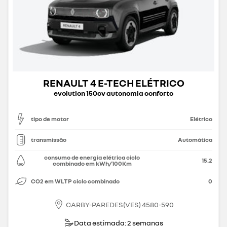
RENAULT 4 E-TECH ELÉTRICO
evolution 150cv autonomia conforto
tipo de motor
Elétrico
transmissão
Automática
consumo de energia elétrica ciclo
15.2
combinado em kWh/100Km
CO2 em WLTP ciclo combinado
0
CARBY-PAREDES(VES) 4580-590
Data estimada: 2 semanas