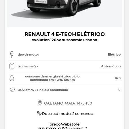
RENAULT 4 E-TECH ELÉTRICO
evolution 120cv autonomia urbana
tipo de motor
Elétrico
transmissão
Automática
consumo de energia elétrica ciclo
14.8
combinado em kWh/100Km
CO2 em WLTP ciclo combinado
0
CAETANO-MAIA 4475-150
Data estimada: 2 semanas
preço Webstore
28 500 €
IVA incluído
*