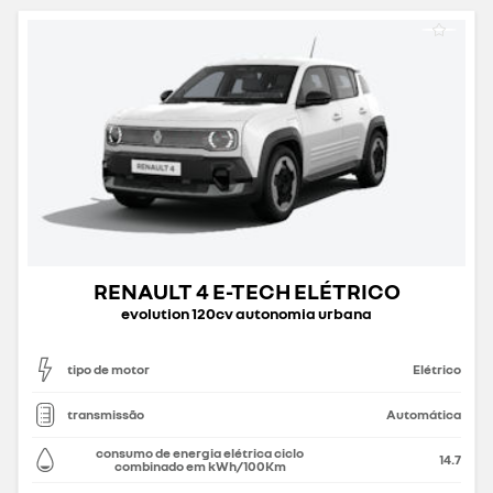
RENAULT 4 E-TECH ELÉTRICO
evolution 120cv autonomia urbana
tipo de motor
Elétrico
transmissão
Automática
consumo de energia elétrica ciclo
14.7
combinado em kWh/100Km