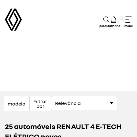
pesquisar
carrinho
menu
a minha
conta
Filtrar
modelo
por
25 automóveis RENAULT 4 E-TECH
ELÉTRICO novos