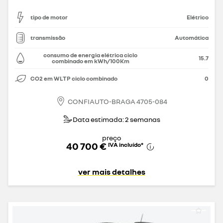
tipo de motor
Elétrico
transmissão
Automática
consumo de energia elétrica ciclo
15.7
combinado em kWh/100Km
CO2 em WLTP ciclo combinado
0
CONFIAUTO-BRAGA 4705-084
Data estimada: 2 semanas
preço
40 700 €
IVA incluído
*
ver mais detalhes