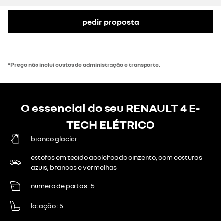
Taxa de IVA
23%
Valor do IVA
4928 €
preço de catálogo com impostos
31 310 €
pedir proposta
*Preço não inclui custos de administração e transporte.
O essencial do seu RENAULT 4 E-
TECH ELÉTRICO
branco glaciar
estofos em tecido acolchoado cinzento, com costuras
azuis, brancas e vermelhas
número de portas
5
lotação
5