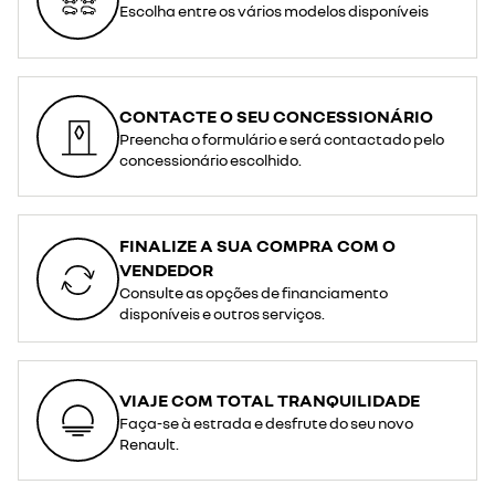
tomadas
de
Escolha entre os vários modelos disponíveis
domésticas
uma
convencionais
tomada
quando
doméstica
não
normal).
existem
<br>Ideal
opções
para
de
ligar
carregamento
equipamentos
CONTACTE O SEU CONCESSIONÁRIO
mais
como
rápidas
bicicleta
Preencha o formulário e será contactado pelo
disponíveis,
elétrica,
ou
trotineta,
concessionário escolhido.
em
churrasqueira
tomadas
ou
reforçadas
qualquer
de
outro
16
dispositivo
A
durante
em
as
FINALIZE A SUA COMPRA COM O
casa
suas
para
viagens
VENDEDOR
necessidades
ou
de
atividades
Consulte as opções de financiamento
carregamento
ao
moderadas.
ar
disponíveis e outros serviços.
<br>
livre.
<span
</p>
style="font-
weight:
bold;">Recarregue
até
100
VIAJE COM TOTAL TRANQUILIDADE
km
de
Faça-se à estrada e desfrute do seu novo
autonomia
Renault.
WLTP
em
aproximadamente
6
horas,