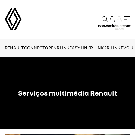
pesquisar
carrinho
menu
a minha
conta
RENAULT CONNECT
OPENR LINK
EASY LINK
R-LINK 2
R-LINK EVOL
Serviços multimédia Renault