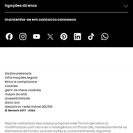
ligações diretas
mantenha-se em contacto connosco
dados pessoais
informações legais
ética e compliance
cookies
gerir os meus cookies
mapa do site
acessibilidade
data act
desativar rede móvel 2G/3G
© Renault 2017 - 2026
Alguns conteúdos das nossas páginas web foram gerados ou
modificados com recurso a inteligência artificial (IA), nomeadamente os
elementos de fundo, as ilustrações e, ocasionalmente, algumas