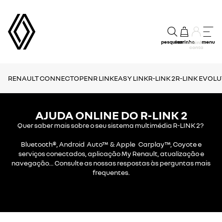
pesquisar
carrinho
menu
a minha
conta
RENAULT CONNECT
OPENR LINK
EASY LINK
R-LINK 2
R-LINK EVOL
AJUDA ONLINE DO R-LINK 2
Quer saber mais sobre o seu sistema multimédia R-LINK 2?
Bluetooth®, Android Auto™ & Apple Carplay™, Coyote e
serviços conectados, aplicação My Renault, atualização e
navegação... Consulte as nossas respostas às perguntas mais
frequentes.