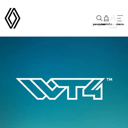
pesquisar
carrinho
menu
a minha
conta