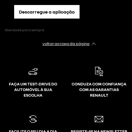
Descarregue a aplicação
liberdade para sempre
voltar ao topo da página
FAÇA UM TEST-DRIVE DO
CONDUZA COM CONFIANÇA
AUTOMÓVEL À SUA
COM AS GARANTIAS
ESCOLHA
RENAULT
FACILITE O SEU DIA A DIA
REGISTE-SE NA NEWSLETTER