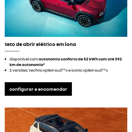
teto de abrir elétrico em lona
disponível com
autonomia conforto de 52 kWh com até 392
km de autonomia
2
2 versões: techno «plein sudᵀᴹ» e iconic «plein sudᵀᴹ»
configurar e encomendar