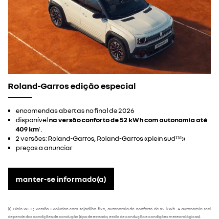
Roland-Garros edição especial
encomendas abertas no final de 2026
disponível
na versão conforto de 52 kWh com autonomia até
409 km
.
1
2 versões: Roland-Garros, Roland-Garros «plein sudᵀᴹ»
preços a anunciar
manter-se informado(a)
(1) Ciclo WLTP, versão Evolution com tejadilho fixo, autonomia de conforto de 52 kWh. A autonomia real
depende das condições de condução (tipo de estrada, estilo de condução e condições meteorológicas).