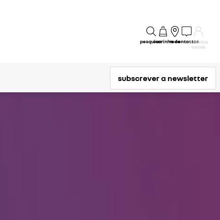
pesquisar
carrinho
rede
contactos
a minha
conta
subscrever a newsletter