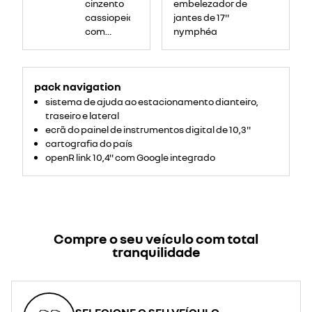
cinzento
embelezador de
cassiopeia
jantes de 17''
com
nymphéa
tejadilho
preto
estrela
pack navigation
sistema de ajuda ao estacionamento dianteiro,
traseiro e lateral
ecrã do painel de instrumentos digital de 10,3''
cartografia do país
openR link 10,4'' com Google integrado
Compre o seu veículo com total
tranquilidade