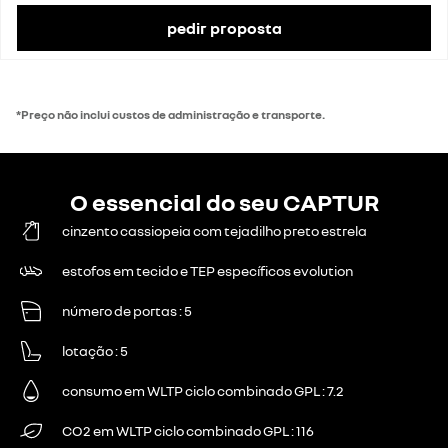
Taxa de IVA
23%
Valor do IVA
5114 €
pedir proposta
preço de catálogo com impostos
27 350 €
*Preço não inclui custos de administração e transporte.
O essencial do seu CAPTUR
cinzento cassiopeia com tejadilho preto estrela
estofos em tecido e TEP específicos evolution
número de portas
5
lotação
5
consumo em WLTP ciclo combinado GPL
7.2
CO2 em WLTP ciclo combinado GPL
116