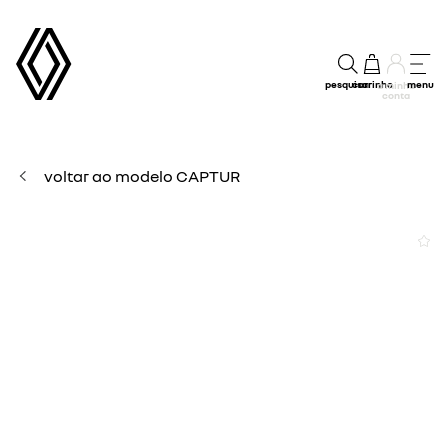
pesquisar
carrinho
menu
a minha
conta
voltar ao modelo CAPTUR