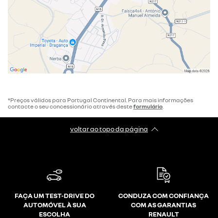
*Preços válidos para Portugal Continental. Para mais informações
contacte o seu concessionário através deste
formulário
.
voltar ao topo da página
FAÇA UM TEST-DRIVE DO
CONDUZA COM CONFIANÇA
AUTOMÓVEL À SUA
COM AS GARANTIAS
ESCOLHA
RENAULT