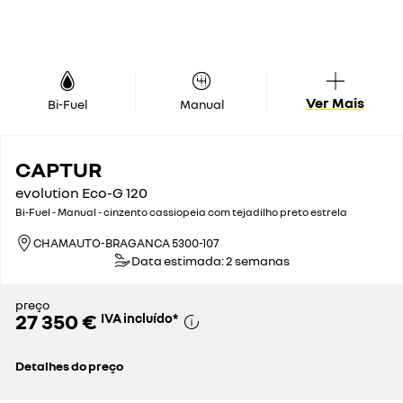
Ver Mais
Bi-Fuel
Manual
CAPTUR
evolution Eco-G 120
Bi-Fuel - Manual - cinzento cassiopeia com tejadilho preto estrela
CHAMAUTO-BRAGANCA 5300-107
Data estimada: 2 semanas
preço
27 350 €
IVA incluído
*
Detalhes do preço
preço de catálogo sem impostos
21 586 €
imposto automóvel
650 €