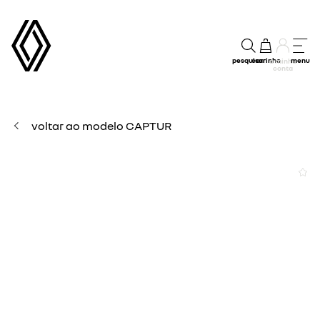
pesquisar
carrinho
menu
a minha
conta
voltar ao modelo CAPTUR