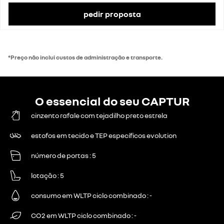
Taxa de IVA
23%
Valor do IVA
4307 €
pedir proposta
preço de catálogo com impostos
26 040 €
*Preço não inclui custos de administração e transporte.
O essencial do seu CAPTUR
cinzento rafale com tejadilho preto estrela
estofos em tecido e TEP específicos evolution
número de portas
5
lotação
5
consumo em WLTP ciclo combinado
-
CO2 em WLTP ciclo combinado
-