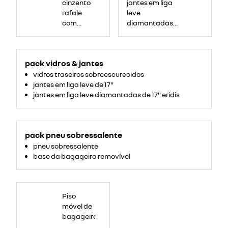
cinzento
jantes em liga
rafale
leve
com
diamantadas
tejadilho
17'' ediris
preto
estrela
pack vidros & jantes
vidros traseiros sobreescurecidos
jantes em liga leve de 17"
jantes em liga leve diamantadas de 17" eridis
pack pneu sobressalente
pneu sobressalente
base da bagageira removível
Piso
móvel de
bagageira