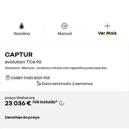
Ver Mais
Gasolina
Manual
CAPTUR
evolution TCe 90
Gasolina - Manual - cinzento rafale com tejadilho preto estrela
CARBY-FARO 8001-905
Data estimada: 2 semanas
preço Webstore
23 036 €
IVA incluído
*
Detalhes do preço
preço de catálogo sem impostos
20 851 €
imposto automóvel
319 €