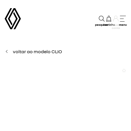
pesquisar
carrinho
menu
a minha
conta
voltar ao modelo CLIO