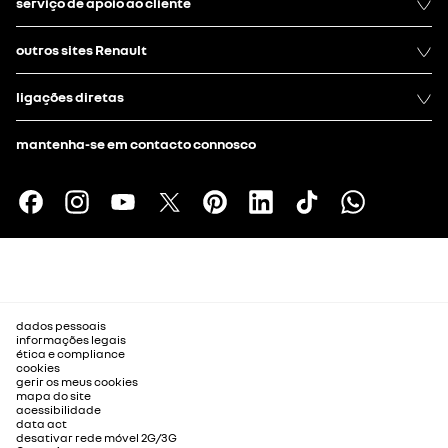
serviço de apoio ao cliente
outros sites Renault
ligações diretas
mantenha-se em contacto connosco
dados pessoais
informações legais
ética e compliance
cookies
gerir os meus cookies
mapa do site
acessibilidade
data act
desativar rede móvel 2G/3G