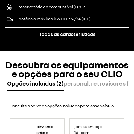
reservatório de combustível (L)
39
potência máxima kW CEE
67/74 (100)
Todas as características
Descubra os equipamentos
e opções para o seu CLIO
Opções incluídas (2)
personal. retrovisores (2)
Consulte abaixo as opções incluídas para esse veículo
cinzento
jantes em aço
shiste
16'' com