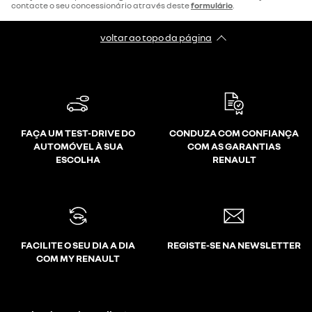
contacte o seu concessionário através deste
formulário
.
voltar ao topo da página
FAÇA UM TEST-DRIVE DO
CONDUZA COM CONFIANÇA
AUTOMÓVEL À SUA
COM AS GARANTIAS
ESCOLHA
RENAULT
FACILITE O SEU DIA A DIA
REGISTE-SE NA NEWSLETTER
COM MY RENAULT