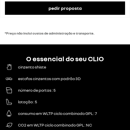
Taxa de IVA
23%
Valor do IVA
3709 €
pedir proposta
preço de catálogo com impostos
21 200 €
*Preço não inclui custos de administração e transporte.
O essencial do seu CLIO
cinzento shiste
estofos cinzentos com padrão 3D
número de portas
5
lotação
5
consumo em WLTP ciclo combinado GPL
7
CO2 em WLTP ciclo combinado GPL
NC