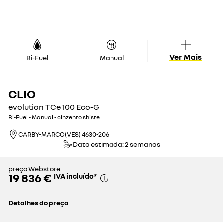
Ver Mais
Bi-Fuel
Manual
CLIO
evolution TCe 100 Eco-G
Bi-Fuel - Manual - cinzento shiste
CARBY-MARCO(VES) 4630-206
Data estimada: 2 semanas
preço Webstore
19 836 €
IVA incluído
*
Detalhes do preço
preço de catálogo sem impostos
16 972 €
imposto automóvel
264 €