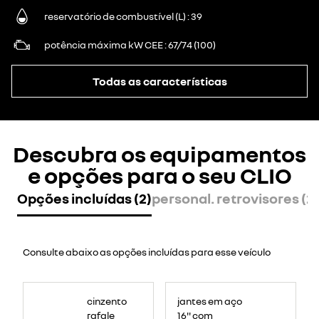
reservatório de combustível (L)
39
potência máxima kW CEE
67/74 (100)
Todas as características
Descubra os equipamentos
e opções para o seu CLIO
Opções incluídas (2)
personal. retrovisores (2)
Consulte abaixo as opções incluídas para esse veículo
cinzento
jantes em aço
rafale
16'' com