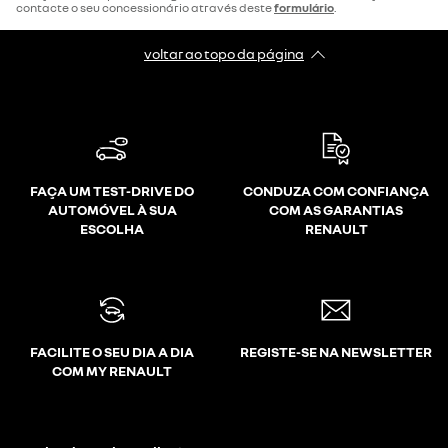
contacte o seu concessionário através deste
formulário
.
voltar ao topo da página
FAÇA UM TEST-DRIVE DO
CONDUZA COM CONFIANÇA
AUTOMÓVEL À SUA
COM AS GARANTIAS
ESCOLHA
RENAULT
FACILITE O SEU DIA A DIA
REGISTE-SE NA NEWSLETTER
COM MY RENAULT