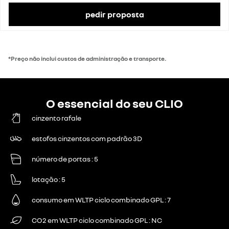
Taxa de IVA
23%
Valor do IVA
3709 €
pedir proposta
preço de catálogo com impostos
21 200 €
*Preço não inclui custos de administração e transporte.
O essencial do seu CLIO
cinzento rafale
estofos cinzentos com padrão 3D
número de portas
5
lotação
5
consumo em WLTP ciclo combinado GPL
7
CO2 em WLTP ciclo combinado GPL
NC