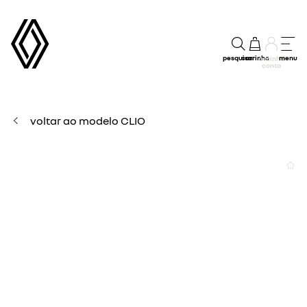
pesquisar
carrinho
menu
a minha
conta
voltar ao modelo CLIO