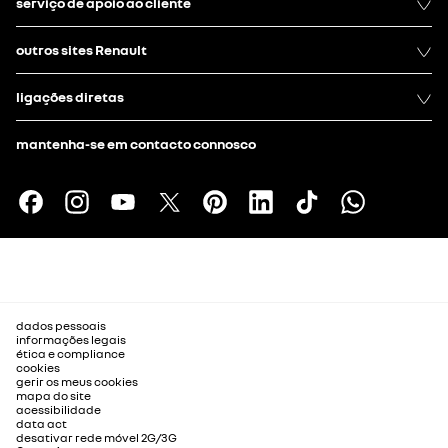
serviço de apoio ao cliente
outros sites Renault
ligações diretas
mantenha-se em contacto connosco
dados pessoais
informações legais
ética e compliance
cookies
gerir os meus cookies
mapa do site
acessibilidade
data act
desativar rede móvel 2G/3G