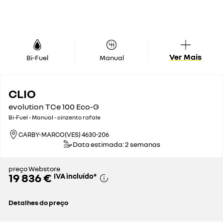
Ver Mais
Bi-Fuel
Manual
CLIO
evolution TCe 100 Eco-G
Bi-Fuel - Manual - cinzento rafale
CARBY-MARCO(VES) 4630-206
Data estimada: 2 semanas
preço Webstore
19 836 €
IVA incluído
*
Detalhes do preço
preço de catálogo sem impostos
16 972 €
imposto automóvel
264 €