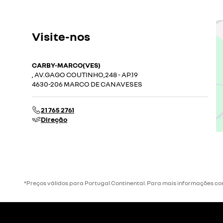
Visite-nos
CARBY-MARCO(VES)
, AV.GAGO COUTINHO,248 - AP.19
4630-206 MARCO DE CANAVESES
21 765 2761
Direção
*Preços válidos para Portugal Continental. Para mais informações co