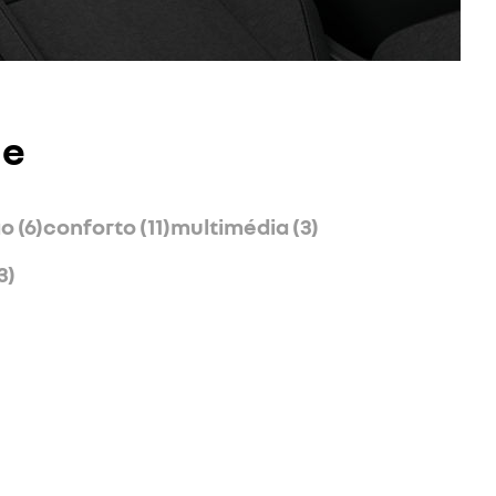
 e
 (6)
conforto (11)
multimédia (3)
3)