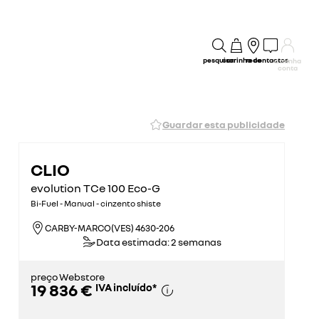
pesquisar
carrinho
rede
contactos
a minha
conta
Guardar esta publicidade
CLIO
evolution TCe 100 Eco-G
Bi-Fuel - Manual - cinzento shiste
CARBY-MARCO(VES) 4630-206
Data estimada: 2 semanas
preço Webstore
19 836 €
IVA incluído
*