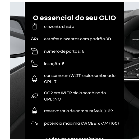
O essencial do seu CLIO
cinzento shiste
estofos cinzentos com padrão 3D
número de portas
5
lotação
5
consumo em WLTP ciclo combinado
GPL
7
CO2 em WLTP ciclo combinado
GPL
NC
reservatório de combustível (L)
39
potência máxima kW CEE
67/74 (100)
Todas as características