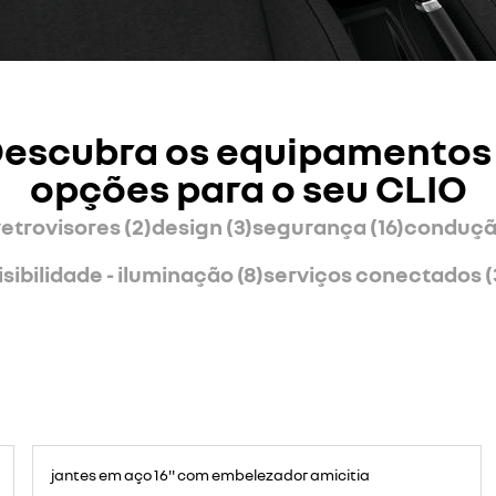
escubra os equipamentos
opções para o seu CLIO
retrovisores (2)
design (3)
segurança (16)
condução
isibilidade - iluminação (8)
serviços conectados (
jantes em aço 16'' com embelezador amicitia