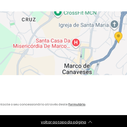
ntacte o seu concessionário através deste
formulário
.
voltar ao topo da página