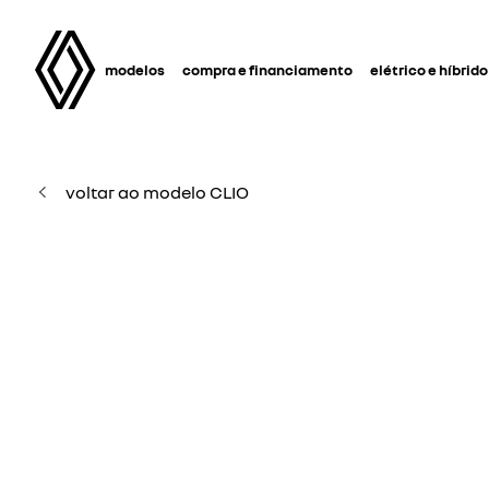
modelos
compra e financiamento
elétrico e híbrido
voltar ao modelo CLIO