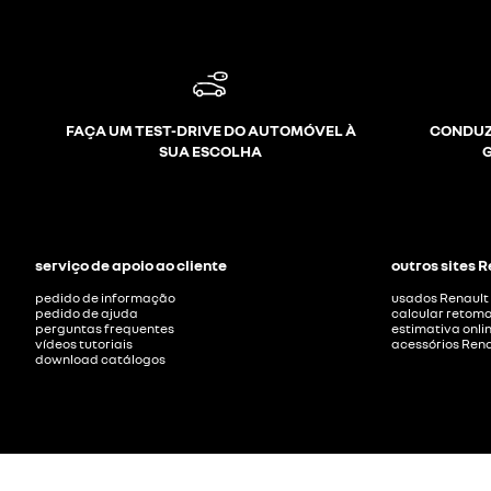
FAÇA UM TEST-DRIVE DO AUTOMÓVEL À
CONDUZ
SUA ESCOLHA
serviço de apoio ao cliente
outros sites 
pedido de informação
usados Renault
pedido de ajuda
calcular retom
perguntas frequentes
estimativa onli
vídeos tutoriais
acessórios Rena
download catálogos