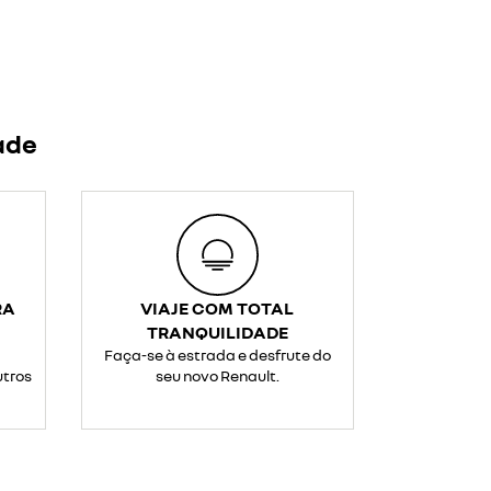
ade
RA
VIAJE COM TOTAL
TRANQUILIDADE
Faça-se à estrada e desfrute do
utros
seu novo Renault.