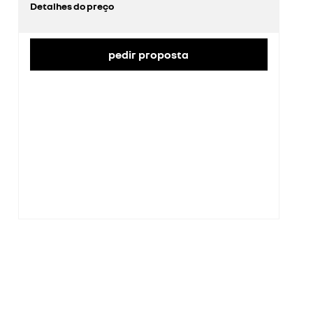
Detalhes do preço
preço de catálogo sem impostos
16 972 €
imposto automóvel
264 €
Taxa de IVA
23%
Valor do IVA
3709 €
pedir proposta
preço de catálogo com impostos
21 200 €