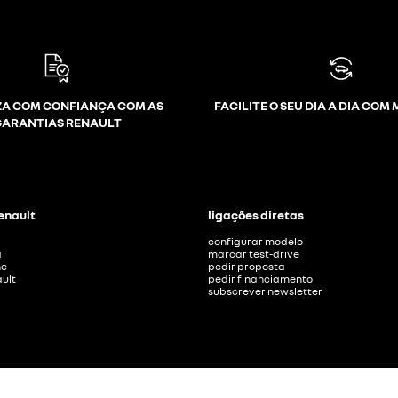
A COM CONFIANÇA COM AS
FACILITE O SEU DIA A DIA COM
GARANTIAS RENAULT
Renault
ligações diretas
configurar modelo
a
marcar test-drive
ne
pedir proposta
ult
pedir financiamento
subscrever newsletter