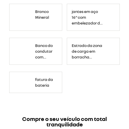
Branco
jantes em aço
Mineral
16'' com
embelezador de
roda médio
carten
Banco do
Estrado da zona
condutor
de carga em
com
borracha
laterais
antiderrapante
reforçadas,
regulação
fatura da
em
bateria
altura,
longitudinal
e
inclinação
encosto
Compre o seu veículo com total
tranquilidade