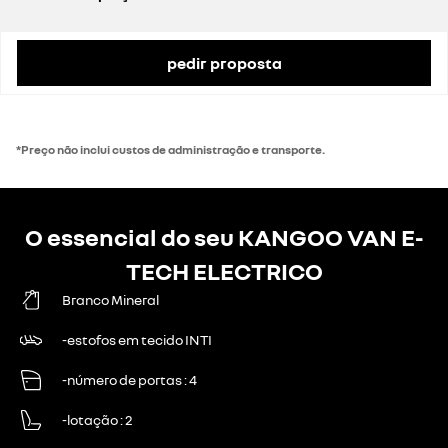
preço de catálogo sem impostos
30 707 €
Taxa de IVA
23%
Valor do IVA
6040 €
preço de catálogo com impostos
37 770 €
pedir proposta
*Preço não inclui custos de administração e transporte.
O essencial do seu KANGOO VAN E-
TECH ELECTRICO
Branco Mineral
-estofos em tecido INTI
-número de portas
4
-lotação
2