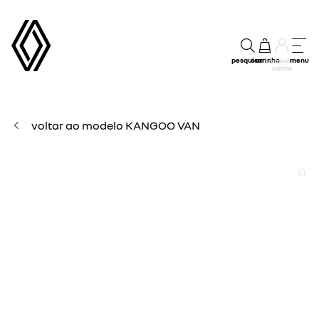
pesquisar
carrinho
menu
a minha
conta
voltar ao modelo KANGOO VAN