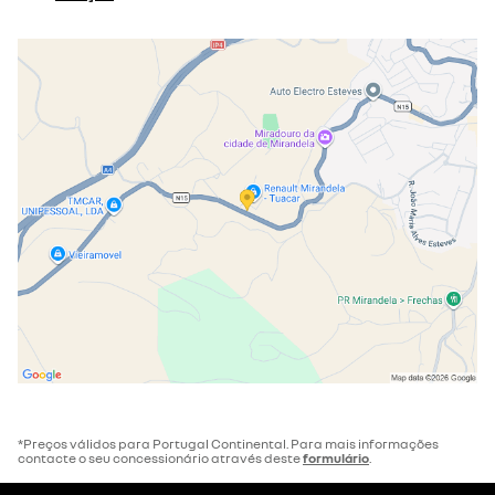
*Preços válidos para Portugal Continental. Para mais informações
contacte o seu concessionário através deste
formulário
.