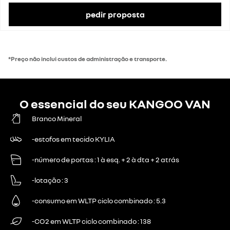
Taxa de IVA
23%
Valor do IVA
4128 €
pedir proposta
preço de catálogo com impostos
28 990 €
*Preço não inclui custos de administração e transporte.
O essencial do seu KANGOO VAN
Branco Mineral
-estofos em tecido KYLIA
-número de portas
1 à esq. + 2 à dta + 2 atrás
-lotação
3
-consumo em WLTP ciclo combinado
5.3
-CO2 em WLTP ciclo combinado
138