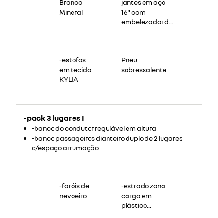
Branco
jantes em aço
Mineral
16" com
embelezador de
roda médio
carten
-estofos
Pneu
em tecido
sobressalente
KYLIA
-pack 3 lugares I
-banco do condutor regulável em altura
-banco passageiros dianteiro duplo de 2 lugares
c/espaço arrumação
-faróis de
-estrado zona
nevoeiro
carga em
plástico
antiderrapante