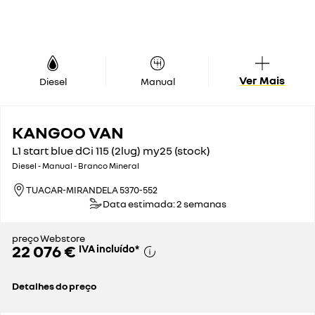
Ver Mais
Diesel
Manual
KANGOO VAN
L1 start blue dCi 115 (2lug) my25 (stock)
Diesel - Manual - Branco Mineral
TUACAR-MIRANDELA 5370-552
Data estimada: 2 semanas
preço Webstore
22 076 €
IVA incluído
*
Detalhes do preço
preço de catálogo sem impostos
22 945 €
imposto automóvel
624 €