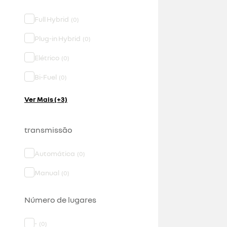
Full Hybrid
(
0
)
Plug-in Hybrid
(
0
)
Elétrico
(
0
)
Bi-Fuel
(
0
)
Ver Mais (+3)
transmissão
Automática
(
0
)
Manual
(
0
)
Número de lugares
-
(
0
)