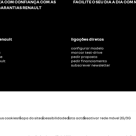
A COM CONFIANÇA COM AS
FACILITE O SEU DIA A DIA COM
GARANTIAS RENAULT
Renault
ligações diretas
configurar modelo
a
marcar test-drive
ne
pedir proposta
ult
pedir financiamento
subscrever newsletter
eus cookies
mapa do site
acessibilidade
data act
desativar rede móvel 2G/3G