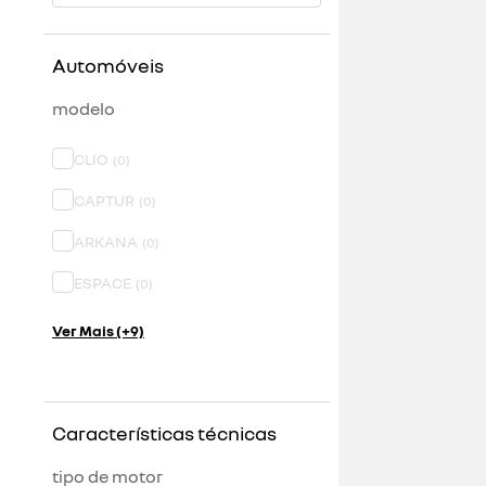
Automóveis
modelo
CLIO
(
0
)
CAPTUR
(
0
)
ARKANA
(
0
)
ESPACE
(
0
)
Ver Mais (+9)
Características técnicas
tipo de motor