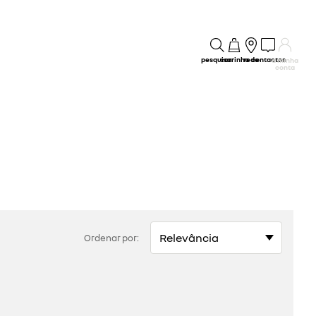
pesquisar
carrinho
rede
contactos
a minha
conta
Ordenar por: