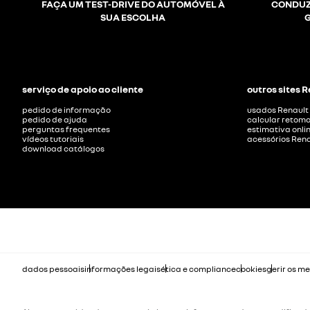
FAÇA UM TEST-DRIVE DO AUTOMÓVEL À
CONDUZ
SUA ESCOLHA
serviço de apoio ao cliente
outros sites 
pedido de informação
usados Renault
pedido de ajuda
calcular retom
perguntas frequentes
estimativa onli
vídeos tutoriais
acessórios Rena
download catálogos
dados pessoais
informações legais
ética e compliance
cookies
gerir os m