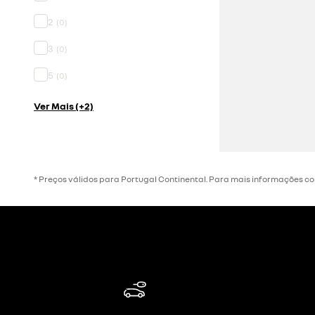
2
(
0
)
3
(
0
)
5
(
0
)
Ver Mais (+2)
* Preços válidos para Portugal Continental. Para mais informações c