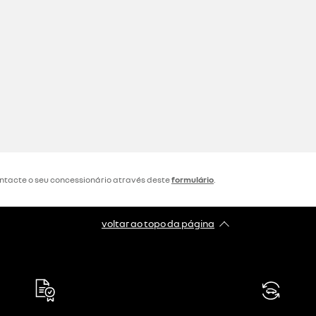
ontacte o seu concessionário através deste
formulário
.
voltar ao topo da página