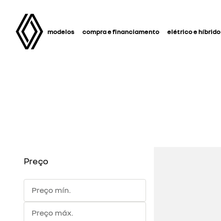
modelos
compra e financiamento
elétrico e híbrido
Preço
Preço mín.
Preço máx.