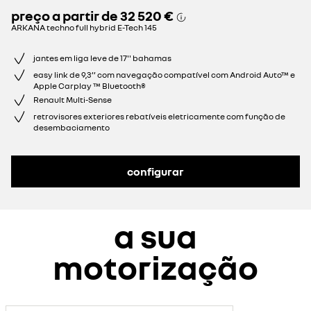
preço a partir de
32 520 €
ARKANA techno full hybrid E-Tech 145
jantes em liga leve de 17'' bahamas
easy link de 9,3’’ com navegação compatível com Android Auto™ e
Apple Carplay ™ Bluetooth®
Renault Multi-Sense
retrovisores exteriores rebatíveis eletricamente com função de
desembaciamento
configurar
a sua
motorização