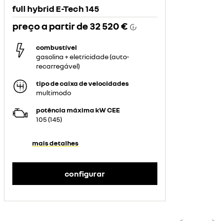
full hybrid E-Tech 145
preço a partir de
32 520 €
combustível
gasolina + eletricidade (auto-
recarregável)
tipo de caixa de velocidades
multimodo
potência máxima kW CEE
105 (145)
mais detalhes
configurar