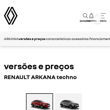
pesquisar
carrinho
menu
a minha
conta
ARKANA
versões e preços
características
acessórios
financiament
versões e preços
RENAULT ARKANA techno