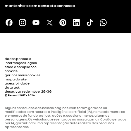
mantenha-se em contacto connosco
dados pessoais
informações legais
ética e compliance
cookies
gerir os meus cookies
mapa do site
acessibilidade
data act
desativar rede móvel 2G/3G
© Renault 2017 - 2026
Alguns conteúdos das nossas páginas web foram gerados ou
modificados com recurso a inteligência artificial (IA), nomeadamente os
elementos de fundo, as ilustrações e, ocasionalmente, algumas
personagens. Os veículos apresentados na nossa gama não são gerados
por IA, garantindo uma representação fiel e realista dos produtos
apresentados.