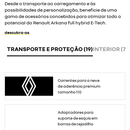
Desde o transporte ao carregamento e às
possibilidades de personalização, beneficie de uma
gama de acessórios concebidos para otimizar todo o
potencial do Renault Arkana full hybrid E-Tech.
descubra-as
TRANSPORTE E PROTEÇÃO (19)
INTERIOR (7)
Correntes para a neve
de aderência premium
tamanho 110
Este
sistema
Adaptadores para
permite
fixar
suporte de esquis em
suportes
para
barras de tejadilho
4
ou