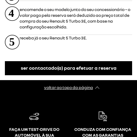
encomende o seu modelo junto do seu concessionário – o
valor pago pela reserva será deduzido ao preço total de
compra do seu Renault 5 Turbo 3E, com base na
configuração escolhida.
receba já o seu Renault 5 Turbo 3E.
ser contactado(a) para efetuar a reserva
voltar ao topo da página
FAÇA UM TEST-DRIVE DO
CONDUZA COM CONFIANÇA
AUTOMÓVEL À SUA
COM AS GARANTIAS