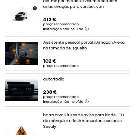
alarme perimétrico e volumétrico com
antielevação para versões van
412 €
preço recomendado
instalação não incluída
Assistente pessoal portátil Amazon Alexa
na tomada de isqueiro
102 €
preço recomendado
autorrádio
238 €
preço recomendado
instalação não incluída
barra com 2 luzes de aviso para kit de LED
de triângulo triflash manual autocolante
Sesaly