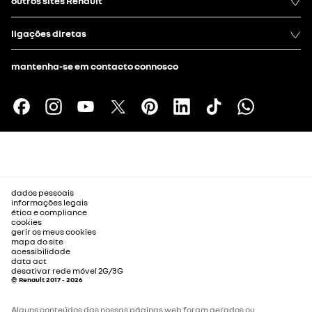
outros sites Renault
ligações diretas
mantenha-se em contacto connosco
dados pessoais
informações legais
ética e compliance
cookies
gerir os meus cookies
mapa do site
acessibilidade
data act
desativar rede móvel 2G/3G
© Renault 2017 - 2026
Alguns conteúdos das nossas páginas web foram gerados ou