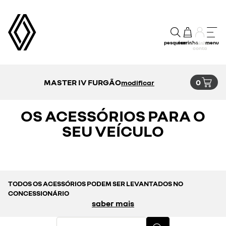
pesquisar
carrinho
menu
a minha
conta
MASTER IV FURGÃO
0
modificar
OS ACESSÓRIOS PARA O
SEU VEÍCULO
TODOS OS ACESSÓRIOS PODEM SER LEVANTADOS NO
CONCESSIONÁRIO
saber mais