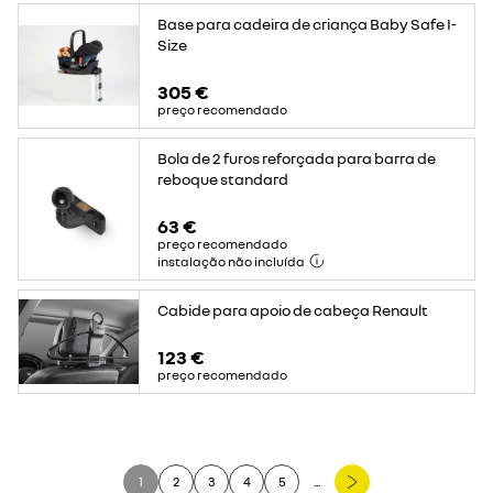
Base para cadeira de criança Baby Safe I-
Size
305 €
preço recomendado
Bola de 2 furos reforçada para barra de
reboque standard
63 €
preço recomendado
instalação não incluída
Cabide para apoio de cabeça Renault
123 €
preço recomendado
1
2
3
4
5
...