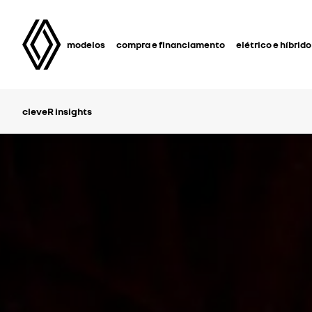
modelos
compra e financiamento
elétrico e híbrido
cleveR insights