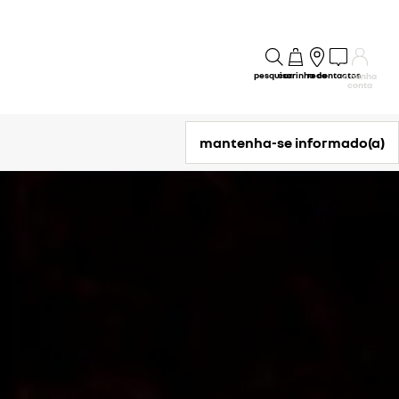
pesquisar
carrinho
rede
contactos
a minha
conta
mantenha-se informado(a)