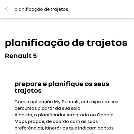
planificação de trajetos
planificação de trajetos
Renault 5
prepare e planifique os seus
O Youtube está desativado. Autorize o depósito de cookies
trajetos
sociais para aceder ao conteúdo. (CTA - Permitir)
recusar todos
Com a aplicação My Renault, antecipe os seus
percursos a partir da sua sala.
A bordo, o planificador integrado no Google
aceitar todos
Maps propõe, de acordo com as suas
preferências, itinerários que indicam pontos