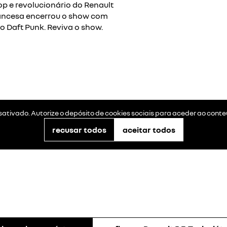
op e revolucionário do Renault
rancesa encerrou o show com
 Daft Punk. Reviva o show.
ativado. Autorize o depósito de cookies sociais para aceder ao conteúd
recusar todos
aceitar todos