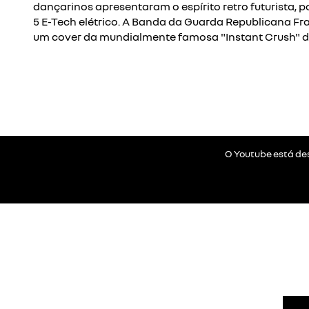
dançarinos apresentaram o espírito retro futurista, p
5 E-Tech elétrico. A Banda da Guarda Republicana F
um cover da mundialmente famosa "Instant Crush" do
O Youtube está des