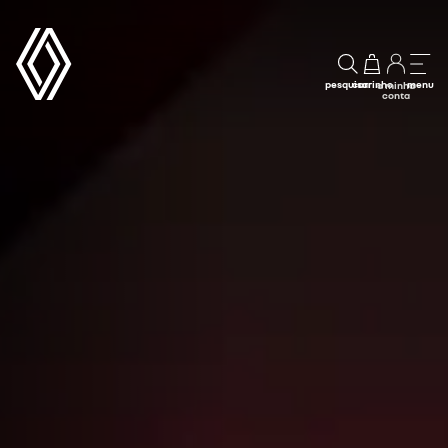
pesquisar
carrinho
menu
a minha
conta